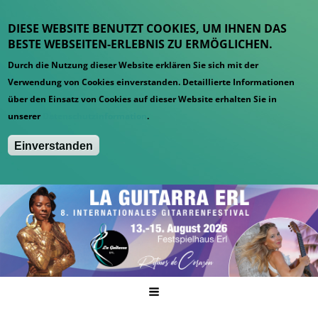
DIESE WEBSITE BENUTZT COOKIES, UM IHNEN DAS
BESTE WEBSEITEN-ERLEBNIS ZU ERMÖGLICHEN.
Durch die Nutzung dieser Website erklären Sie sich mit der
Verwendung von Cookies einverstanden. Detaillierte Informationen
über den Einsatz von Cookies auf dieser Website erhalten Sie in
unserer
Datenschutzinformation
.
Einverstanden
Hauptmenü