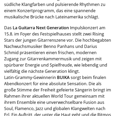
südliche Klangfarben und pulsierende Rhythmen zu
einem Konzertprogramm, das eine spannende
musikalische Brücke nach Lateinamerika schlägt.
Das
La Guitarra Next Generation
Impulskonzert am
15.8. im Foyer des Festspielhauses stellt zwei Rising
Stars der jungen Gitarrenszene vor. Die hochbegabten
Nachwuchsmusiker Benno Panhans und Darius
Schmid präsentieren einen frischen, modernen
Zugang zur Gitarrenkammermusik und zeigen mit
spürbarer Energie und Spielfreude, wie lebendig und
vielfältig die nächste Generation klingt.
Latin-Grammy-Gewinnerin
BUIKA
sorgt beim finalen
Abendkonzert für eine absolute Sensation. Die als
große Stimme der Freiheit gefeierte Sängerin bringt im
Rahmen ihrer aktuellen World Tour gemeinsam mit
ihrem Ensemble eine unverwechselbare Fusion aus
Soul, Flamenco, Jazz und globalen Klangwelten nach
Erl. Ein Auftritt, der unter die Haut geht und die Ritmos