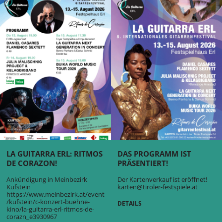
LA GUITARRA ERL: RITMOS
DAS PROGRAMM IST
DE CORAZON!
PRÄSENTIERT!
Ankündigung in Meinbezirk
Der Kartenverkauf ist eröffnet!
Kufstein
karten@tiroler-festspiele.at
https://www.meinbezirk.at/event
/kufstein/c-konzert-buehne-
DETAILS
kino/la-guitarra-erl-ritmos-de-
corazn_e3930967