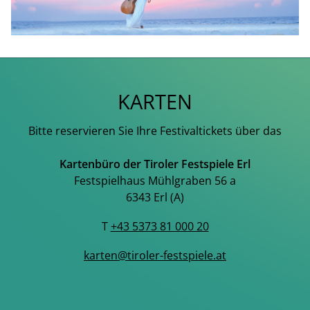
KARTEN
Bitte reservieren Sie Ihre Festivaltickets über das
Kartenbüro der Tiroler Festspiele Erl
Festspielhaus Mühlgraben 56 a
6343 Erl (A)
T
+43 5373 81 000 20
karten@tiroler-festspiele.at