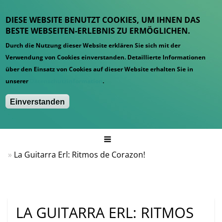
DIESE WEBSITE BENUTZT COOKIES, UM IHNEN DAS
BESTE WEBSEITEN-ERLEBNIS ZU ERMÖGLICHEN.
Durch die Nutzung dieser Website erklären Sie sich mit der
Verwendung von Cookies einverstanden. Detaillierte Informationen
über den Einsatz von Cookies auf dieser Website erhalten Sie in
unserer
Datenschutzinformation
.
Einverstanden
Hauptmenü
Startseite
News
La Guitarra Erl: Ritmos de Corazon!
LA GUITARRA ERL: RITMOS