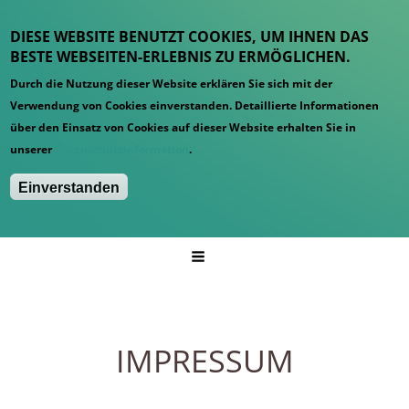
DIESE WEBSITE BENUTZT COOKIES, UM IHNEN DAS
BESTE WEBSEITEN-ERLEBNIS ZU ERMÖGLICHEN.
Durch die Nutzung dieser Website erklären Sie sich mit der
Verwendung von Cookies einverstanden. Detaillierte Informationen
über den Einsatz von Cookies auf dieser Website erhalten Sie in
unserer
Datenschutzinformation
.
Einverstanden
Hauptmenü
Startseite
Impressum
IMPRESSUM