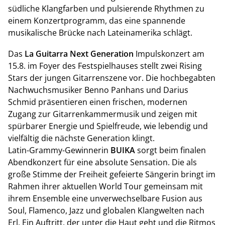
südliche Klangfarben und pulsierende Rhythmen zu
einem Konzertprogramm, das eine spannende
musikalische Brücke nach Lateinamerika schlägt.
Das
La Guitarra Next Generation
Impulskonzert am
15.8. im Foyer des Festspielhauses stellt zwei Rising
Stars der jungen Gitarrenszene vor. Die hochbegabten
Nachwuchsmusiker Benno Panhans und Darius
Schmid präsentieren einen frischen, modernen
Zugang zur Gitarrenkammermusik und zeigen mit
spürbarer Energie und Spielfreude, wie lebendig und
vielfältig die nächste Generation klingt.
Latin-Grammy-Gewinnerin
BUIKA
sorgt beim finalen
Abendkonzert für eine absolute Sensation. Die als
große Stimme der Freiheit gefeierte Sängerin bringt im
Rahmen ihrer aktuellen World Tour gemeinsam mit
ihrem Ensemble eine unverwechselbare Fusion aus
Soul, Flamenco, Jazz und globalen Klangwelten nach
Erl. Ein Auftritt, der unter die Haut geht und die Ritmos