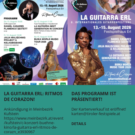
LA GUITARRA ERL: RITMOS
DAS PROGRAMM IST
DE CORAZON!
PRÄSENTIERT!
Ankündigung in Meinbezirk
Der Kartenverkauf ist eröffnet!
Kufstein
karten@tiroler-festspiele.at
https://www.meinbezirk.at/event
/kufstein/c-konzert-buehne-
DETAILS
kino/la-guitarra-erl-ritmos-de-
corazn_e3930967