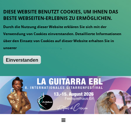
DIESE WEBSITE BENUTZT COOKIES, UM IHNEN DAS
BESTE WEBSEITEN-ERLEBNIS ZU ERMÖGLICHEN.
Durch die Nutzung dieser Website erklären Sie sich mit der
Verwendung von Cookies einverstanden. Detaillierte Informationen
über den Einsatz von Cookies auf dieser Website erhalten Sie in
unserer
Datenschutzinformation
.
Einverstanden
Hauptmenü