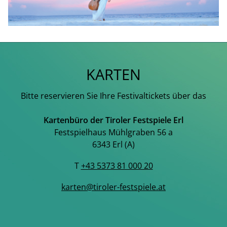
KARTEN
Bitte reservieren Sie Ihre Festivaltickets über das
Kartenbüro der Tiroler Festspiele Erl
Festspielhaus Mühlgraben 56 a
6343 Erl (A)
T
+43 5373 81 000 20
karten@tiroler-festspiele.at