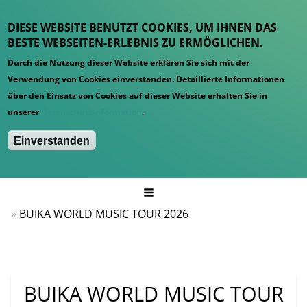
DIESE WEBSITE BENUTZT COOKIES, UM IHNEN DAS
BESTE WEBSEITEN-ERLEBNIS ZU ERMÖGLICHEN.
Durch die Nutzung dieser Website erklären Sie sich mit der
Verwendung von Cookies einverstanden. Detaillierte Informationen
über den Einsatz von Cookies auf dieser Website erhalten Sie in
unserer
Datenschutzinformation
.
Einverstanden
Hauptmenü
Startseite
Konzerte
BUIKA WORLD MUSIC TOUR 2026
BUIKA WORLD MUSIC TOUR