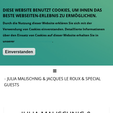
DIESE WEBSITE BENUTZT COOKIES, UM IHNEN DAS
BESTE WEBSEITEN-ERLEBNIS ZU ERMÖGLICHEN.
Durch die Nutzung dieser Website erklären Sie sich mit der
Verwendung von Cookies einverstanden. Detaillierte Informationen
über den Einsatz von Cookies auf dieser Website erhalten Sie in
unserer
Datenschutzinformation
.
Einverstanden
Hauptmenü
Startseite
Konzerte
JULIA MALISCHNIG & JACQUES LE ROUX & SPECIAL
GUESTS