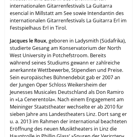
internationalen Gitarrenfestivals La Guitarra
esencial in Millstatt am See sowie Intendantin des
internationalen Gitarrenfestivals La Guitarra Erl im
Festspielhaus Erl in Tirol.
Jacques le Roux
, geboren in Ladysmith (Südafrika),
studierte Gesang am Konservatorium der North
West University in Potchefstroom. Bereits
während seines Studiums gewann er zahlreiche
anerkannte Wettbewerbe, Stipendien und Preise.
Sein europäisches Bühnendebüt gab er 2007 an
der Jungen Oper Schloss Weikersheim der
Jeunesses Musicales Deutschland als Don Ramiro
in »La Cenerentola«. Nach einem Engagement am
Meininger Staatstheater wechselte er ab 2010 für
sieben Jahre ans Landestheaters Linz. Dort sang er
u. a. 2013 im Rahmen der international beachteten
Eröffnung des neuen Musiktheaters in Linz die
Hauptrolle in Phillip Glass‘ »Spuren der Verirrten«.