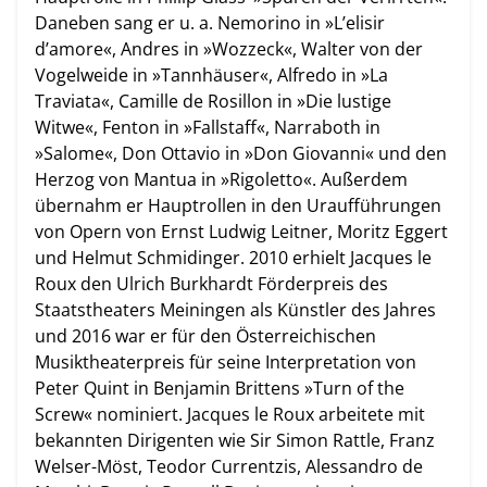
Daneben sang er u. a. Nemorino in »L’elisir
d’amore«, Andres in »Wozzeck«, Walter von der
Vogelweide in »Tannhäuser«, Alfredo in »La
Traviata«, Camille de Rosillon in »Die lustige
Witwe«, Fenton in »Fallstaff«, Narraboth in
»Salome«, Don Ottavio in »Don Giovanni« und den
Herzog von Mantua in »Rigoletto«. Außerdem
übernahm er Hauptrollen in den Uraufführungen
von Opern von Ernst Ludwig Leitner, Moritz Eggert
und Helmut Schmidinger. 2010 erhielt Jacques le
Roux den Ulrich Burkhardt Förderpreis des
Staatstheaters Meiningen als Künstler des Jahres
und 2016 war er für den Österreichischen
Musiktheaterpreis für seine Interpretation von
Peter Quint in Benjamin Brittens »Turn of the
Screw« nominiert. Jacques le Roux arbeitete mit
bekannten Dirigenten wie Sir Simon Rattle, Franz
Welser-Möst, Teodor Currentzis, Alessandro de