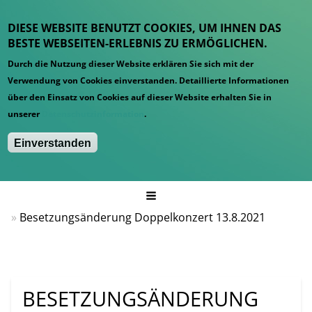
DIESE WEBSITE BENUTZT COOKIES, UM IHNEN DAS
BESTE WEBSEITEN-ERLEBNIS ZU ERMÖGLICHEN.
Durch die Nutzung dieser Website erklären Sie sich mit der
Verwendung von Cookies einverstanden. Detaillierte Informationen
über den Einsatz von Cookies auf dieser Website erhalten Sie in
unserer
Datenschutzinformation
.
Einverstanden
Hauptmenü
Startseite
News
Besetzungsänderung Doppelkonzert 13.8.2021
BESETZUNGSÄNDERUNG