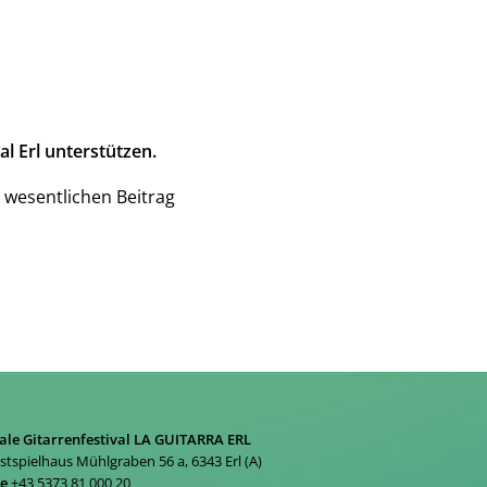
l Erl unterstützen.
 wesentlichen Beitrag
ale Gitarrenfestival LA GUITARRA ERL
estspielhaus Mühlgraben 56 a, 6343 Erl (A)
ne
+43 5373 81 000 20