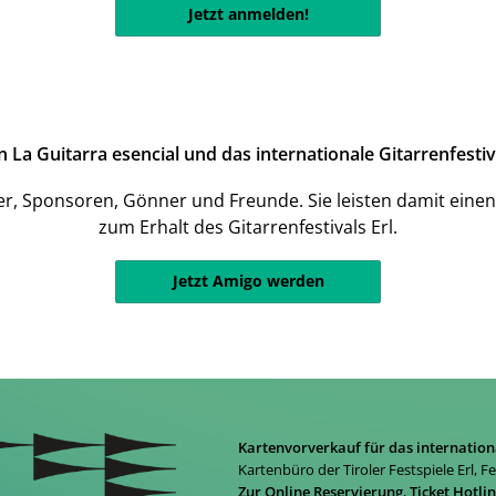
Jetzt anmelden!
a Guitarra esencial und das internationale Gitarrenfestiva
er, Sponsoren, Gönner und Freunde. Sie leisten damit einen
zum Erhalt des Gitarrenfestivals Erl.
Jetzt Amigo werden
Kartenvorverkauf für das internation
Kartenbüro der Tiroler Festspiele Erl, F
Zur Online Reservierung
,
Ticket Hotli