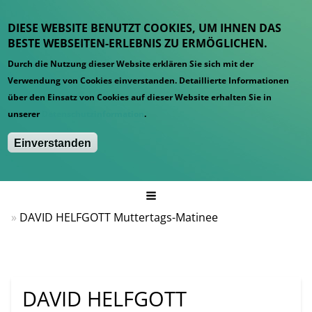
DIESE WEBSITE BENUTZT COOKIES, UM IHNEN DAS
BESTE WEBSEITEN-ERLEBNIS ZU ERMÖGLICHEN.
Durch die Nutzung dieser Website erklären Sie sich mit der
Verwendung von Cookies einverstanden. Detaillierte Informationen
über den Einsatz von Cookies auf dieser Website erhalten Sie in
unserer
Datenschutzinformation
.
Einverstanden
Hauptmenü
Startseite
News
DAVID HELFGOTT Muttertags-Matinee
DAVID HELFGOTT