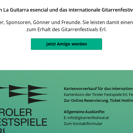
a Guitarra esencial und das internationale Gitarrenfestiva
er, Sponsoren, Gönner und Freunde. Sie leisten damit einen
zum Erhalt des Gitarrenfestivals Erl.
Jetzt Amigo werden
Kartenvorverkauf für das internation
Kartenbüro der Tiroler Festspiele Erl, F
Zur Online Reservierung
,
Ticket Hotli
Allgemeine Auskünfte:
E:
info@gitarrenfestival.at
Zum Kontaktformular