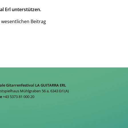
l Erl unterstützen.
 wesentlichen Beitrag
ale Gitarrenfestival LA GUITARRA ERL
estspielhaus Mühlgraben 56 a, 6343 Erl (A)
ne
+43 5373 81 000 20