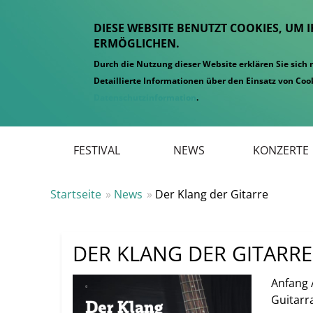
DIESE WEBSITE BENUTZT COOKIES, UM 
ERMÖGLICHEN.
Durch die Nutzung dieser Website erklären Sie sich
Detaillierte Informationen über den Einsatz von Cook
Datenschutzinformation
.
Hauptmenü
FESTIVAL
NEWS
KONZERTE
Startseite
News
Der Klang der Gitarre
DER KLANG DER GITARRE
Anfang 
Guitarr