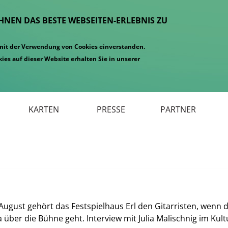
IHNEN DAS BESTE WEBSEITEN-ERLEBNIS ZU
 mit der Verwendung von Cookies einverstanden.
ies auf dieser Website erhalten Sie in unserer
KARTEN
PRESSE
PARTNER
August gehört das Festspielhaus Erl den Gitarristen, wenn da
a über die Bühne geht. Interview mit Julia Malischnig im Ku