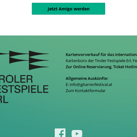
Jetzt Amigo werden
Kartenvorverkauf für das internation
Kartenbüro der Tiroler Festspiele Erl, F
Zur Online Reservierung
,
Ticket Hotli
Allgemeine Auskünfte:
E:
info@gitarrenfestival.at
Zum Kontaktformular