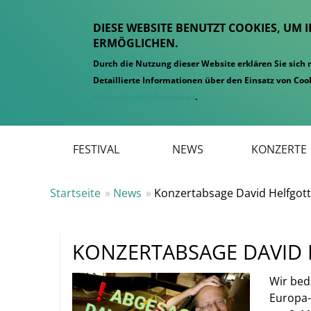
DIESE WEBSITE BENUTZT COOKIES, UM 
ERMÖGLICHEN.
Durch die Nutzung dieser Website erklären Sie sich
Detaillierte Informationen über den Einsatz von Cook
Datenschutzinformation
.
Hauptmenü
FESTIVAL
NEWS
KONZERTE
Startseite
News
Konzertabsage David Helfgott
KONZERTABSAGE DAVID
Wir bed
Europa-