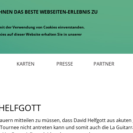
IHNEN DAS BESTE WEBSEITEN-ERLEBNIS ZU
 mit der Verwendung von Cookies einverstanden.
ies auf dieser Website erhalten Sie in unserer
KARTEN
PRESSE
PARTNER
 HELFGOTT
auern mitteilen zu müssen, dass David Helfgott aus akuten
Tournee nicht antreten kann und somit auch die La Guitarra