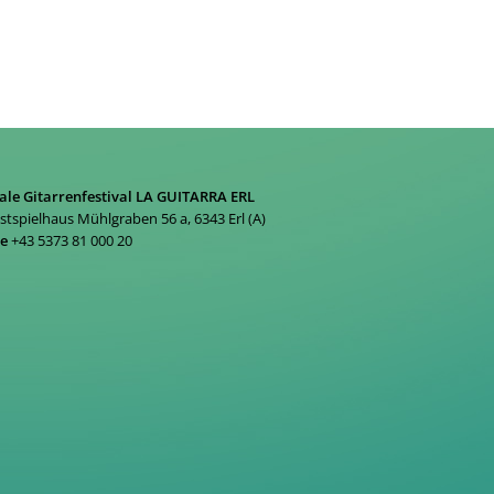
ale Gitarrenfestival LA GUITARRA ERL
estspielhaus Mühlgraben 56 a, 6343 Erl (A)
ne
+43 5373 81 000 20