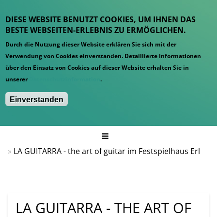
DIESE WEBSITE BENUTZT COOKIES, UM IHNEN DAS
BESTE WEBSEITEN-ERLEBNIS ZU ERMÖGLICHEN.
Durch die Nutzung dieser Website erklären Sie sich mit der
Verwendung von Cookies einverstanden. Detaillierte Informationen
über den Einsatz von Cookies auf dieser Website erhalten Sie in
unserer
Datenschutzinformation
.
Einverstanden
Hauptmenü
Startseite
News
LA GUITARRA - the art of guitar im Festspielhaus Erl
LA GUITARRA - THE ART OF