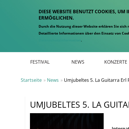
DIESE WEBSITE BENUTZT COOKIES, UM 
ERMÖGLICHEN.
Durch die Nutzung dieser Website erklären Sie sich
Detaillierte Informationen über den Einsatz von Cook
Datenschutzinformation
.
Hauptmenü
FESTIVAL
NEWS
KONZERTE
Startseite
News
Umjubeltes 5. La Guitarra Erl F
UMJUBELTES 5. LA GUITA
Interna