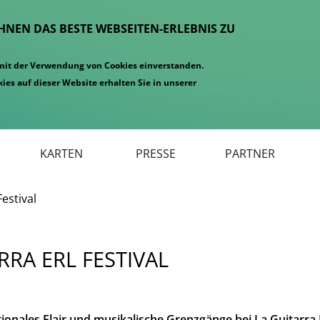
IHNEN DAS BESTE WEBSEITEN-ERLEBNIS ZU
 mit der Verwendung von Cookies einverstanden.
ies auf dieser Website erhalten Sie in unserer
KARTEN
PRESSE
PARTNER
estival
RRA ERL FESTIVAL
tionales Flair und musikalische Grenzgänge bei La Guitarra 