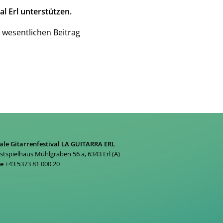
l Erl unterstützen.
 wesentlichen Beitrag
ale Gitarrenfestival LA GUITARRA ERL
estspielhaus Mühlgraben 56 a, 6343 Erl (A)
ne
+43 5373 81 000 20