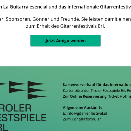
a Guitarra esencial und das internationale Gitarrenfestiva
er, Sponsoren, Gönner und Freunde. Sie leisten damit einen
zum Erhalt des Gitarrenfestivals Erl.
Jetzt Amigo werden
Kartenvorverkauf für das internation
Kartenbüro der Tiroler Festspiele Erl, F
Zur Online Reservierung
,
Ticket Hotli
Allgemeine Auskünfte:
E:
info@gitarrenfestival.at
Zum Kontaktformular