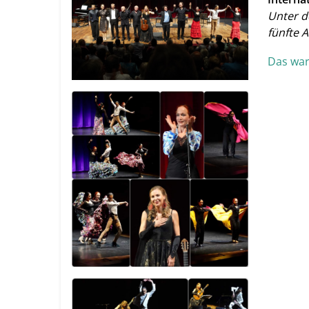
Unter d
fünfte A
Das wa