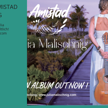
MISTAD
G
lia
tlich!
.com