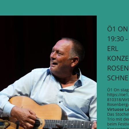
Ö1 ON 
19:30 
ERL
KONZE
ROSEN
SCHNE
Ö1 On stag
https://oe
810318/Virt
Rosenberg-
Virtuose Le
Das Stoche
Trio mit d
beim Festiva
Konzertmit