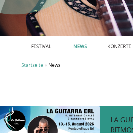
Hauptmenü
FESTIVAL
NEWS
KONZERTE
Startseite
News
LA GUI
RITMO