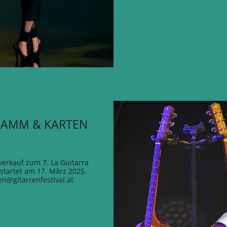
AMM & KARTEN
verkauf zum 7. La Guitarra
l startet am 17. März 2025.
en@gitarrenfestival.at