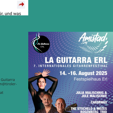
 Guitarra
n@tiroler-
at