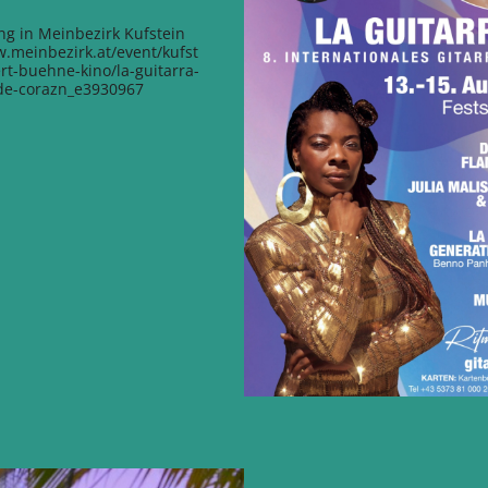
g in Meinbezirk Kufstein
w.meinbezirk.at/event/kufst
rt-buehne-kino/la-guitarra-
-de-corazn_e3930967