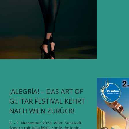
¡ALEGRÍA! – DAS ART OF
GUITAR FESTIVAL KEHRT
NACH WIEN ZURÜCK!
8. - 9. November 2024 Wien Seestadt
Aspern mit Julia Malischnig, Antonio