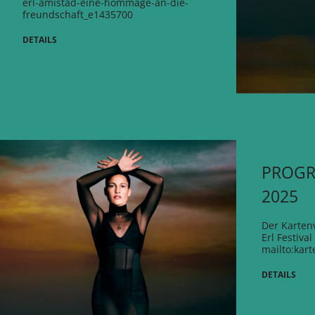
erl-amistad-eine-hommage-an-die-
freundschaft_e1435700
DETAILS
PROGR
2025
Der Karten
Erl Festiva
mailto:kart
DETAILS