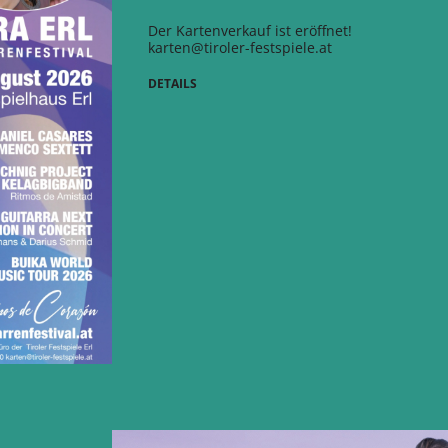
Der Kartenverkauf ist eröffnet!
karten@tiroler-festspiele.at
DETAILS