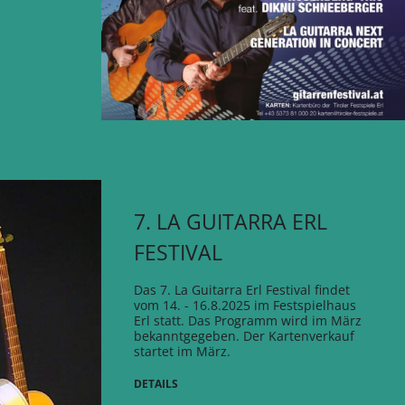
7. LA GUITARRA ERL
FESTIVAL
Das 7. La Guitarra Erl Festival findet
vom 14. - 16.8.2025 im Festspielhaus
Erl statt. Das Programm wird im März
bekanntgegeben. Der Kartenverkauf
startet im März.
DETAILS