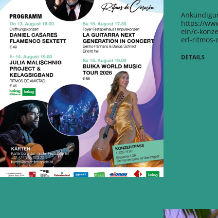
Ankündigun
https://ww
ein/c-konze
erl-ritmos
DETAILS