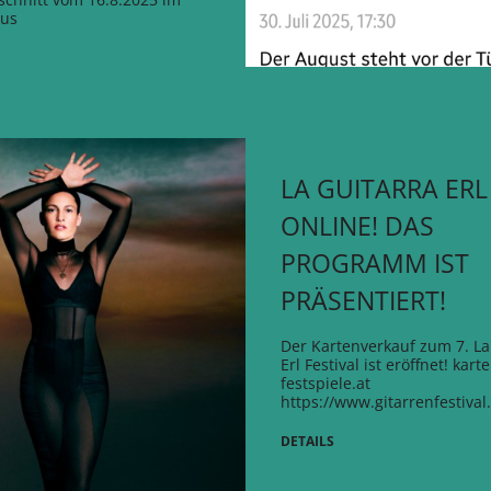
aus
LA GUITARRA ERL
ONLINE! DAS
PROGRAMM IST
PRÄSENTIERT!
Der Kartenverkauf zum 7. La
Erl Festival ist eröffnet!
karte
festspiele.at
https://www.gitarrenfestival.
DETAILS