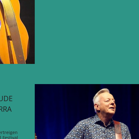
UDE
ARRA
rtreigen
 Festival