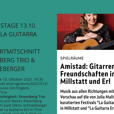
STAGE 13.10.
- LA GUITARRA
RTMITSCHNITT
BERG TRIO &
EBERGER
e 13. Oktober 2025, 19:30
1.orf.at/programm/20251013/
uose-Leichtigkeit-
Trio
ichtigkeit: Rosenberg Trio
lo und Mozes Rosenberg
em Gast Diknu Schneeberger
l La Guitarra Erl in Tirol -
schnitt vom 16.8.2025 im