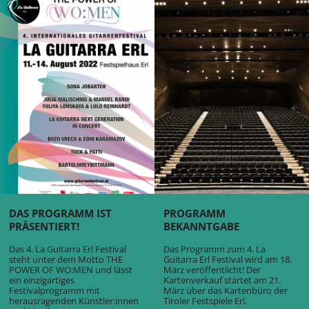
DAS PROGRAMM IST
PROGRAMM
PRÄSENTIERT!
BEKANNTGABE
Das 4. La Guitarra Erl Festival
Das Programm zum 4. La
steht unter dem Motto THE
Guitarra Erl Festival wird am 18.
POWER OF WO:MEN und lässt
März veröffentlicht! Der
ein einzigartiges
Kartenverkauf startet am 21.
Festivalprogramm mit
März über das Kartenbüro der
herausragenden Künstler:innen
Tiroler Festspiele Erl.