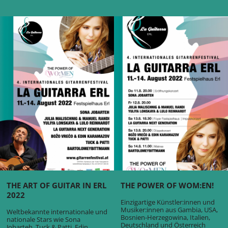
THE ART OF GUITAR IN ERL
THE POWER OF WOM:EN!
2022
Einzigartige Künstler:innen und
Musiker:innen aus Gambia, USA,
Weltbekannte internationale und
Bosnien-Herzegowina, Italien,
nationale Stars wie Sona
Deutschland und Österreich
Jobarteh, Tuck & Patti, Edin