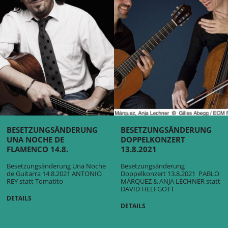
BESETZUNGSÄNDERUNG
BESETZUNGSÄNDERUNG
UNA NOCHE DE
DOPPELKONZERT
FLAMENCO 14.8.
13.8.2021
Besetzungsänderung Una Noche
Besetzungsänderung
de Guitarra 14.8.2021 ANTONIO
Doppelkonzert 13.8.2021 PABLO
REY statt Tomatito
MÁRQUEZ & ANJA LECHNER statt
DAVID HELFGOTT
DETAILS
DETAILS